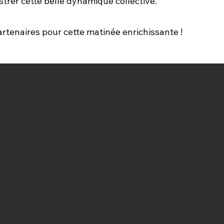
trer cette belle dynamique collective.
rtenaires pour cette matinée enrichissante !